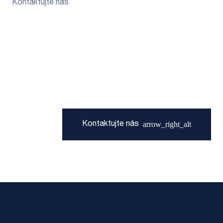
Kontaktujte nás
Ak máte otázky
alebo záujem o niektoré
z našich riešení
arrow_right_alt
Kontaktujte nás