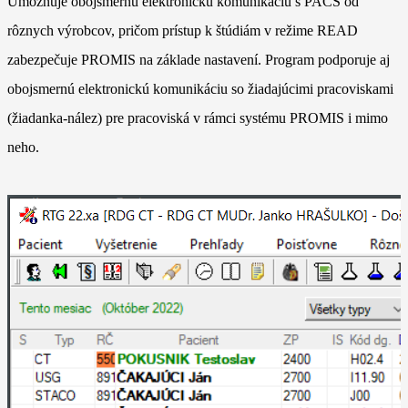
Umožňuje obojsmernú elektronickú komunikáciu s PACS od
rôznych výrobcov, pričom prístup k štúdiám v režime READ
zabezpečuje PROMIS na základe nastavení. Program podporuje aj
obojsmernú elektronickú komunikáciu so žiadajúcimi pracoviskami
(žiadanka-nález) pre pracoviská v rámci systému PROMIS i mimo
neho.